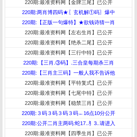
220期:最准资料网【金牌三尾】已公开
220期:两肖博四码★〖玄机解①码〗爆中
220期:【正版一句爆特】★欲钱诗猜一肖
220期:最准资料网【左右生肖】已公开
220期:最准资料网【绝杀二尾】已公开
220期:最准资料网【三行中特】已公开
220期:【三肖.③码】.三合皇每期杀三肖
220期:【三肖主三码】一般人我不告诉他
220期:最准资料网【平特复式】已公开
220期:最准资料网【七尾中特】已公开
220期:最准资料网【稳禁三肖】已公开
220期:３码３码３码３码←16点10分公开
220期:公开二肖主两码:蛇17..犭3..请进入
220期:最准资料网【四季生肖】已公开