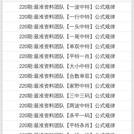
220期:最准资料团队【一波中特】公式规律
220期:最准资料团队【一行中特】公式规律
220期:最准资料团队【一头中特】公式规律
220期:最准资料团队【一尾中特】公式规律
220期:最准资料团队【单双中特】公式规律
220期:最准资料团队【平特一肖】公式规律
220期:最准资料团队【大小中特】公式规律
220期:最准资料团队【合数单双】公式规律
220期:最准资料团队【家野中特】公式规律
220期:最准资料团队【三中三码】公式规律
220期:最准资料团队【两波中特】公式规律
220期:最准资料团队【杀平一码】公式规律
220期:最准资料团队【平特杀肖】公式规律