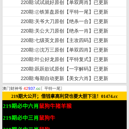
220期:试试就好原创【单双两肖】已更新
220期:㊣铁算盘原创【平特一尾】已更新
220期:关爷大刀原创【绝杀一合】已更新
220期:关公大刀原创【绝杀一肖】已更新
220期:七级英文原创【主攻四码】已更新
220期:㊣沈万三原创【单双四肖】已更新
220期:叶公好龙原创【平特复式】已更新
220期:跃跃欲试原创【一字解码】已更新
220期:每期自动更新【美女六肖】已更新
澳门财神爷
42
937
.cc
〖平特一尾〗