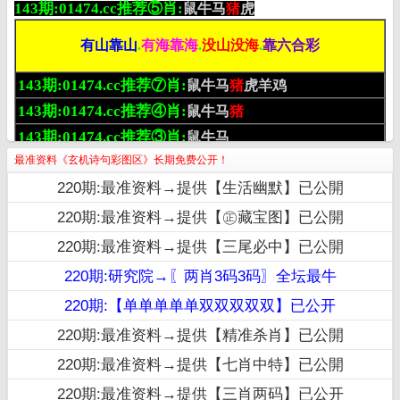
最准资料《玄机诗句彩图区》长期免费公开！
220期:最准资料→提供【生活幽默】已公開
220期:最准资料→提供【㊣藏宝图】已公開
220期:最准资料→提供【三尾必中】已公開
220期:研究院→〖两肖3码3码〗全坛最牛
220期:【单单单单单双双双双双】已公开
220期:最准资料→提供【精准杀肖】已公開
220期:最准资料→提供【七肖中特】已公開
220期:最准资料→提供【三肖两码】已公开