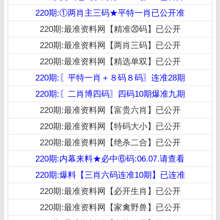
220期:①两肖主三码★平特一肖已公开准
220期:最准资料网【精准⑳码】已公开
220期:最准资料网【两肖三码】已公开
220期:最准资料网【精选单双】已公开
220期:〖平特一肖＋８码８码〗连准28期
220期:〖二肖博四码〗四码10期爆准九期
220期:最准资料网【富贵六肖】已公开
220期:最准资料网【特码大小】已公开
220期:最准资料网【绝杀二合】已公开
220期:内幕来料★必中⑥码:06.07.请查看
220期:爆料【三肖六码连准10期】已连准
220期:最准资料网【必开生肖】已公开
220期:最准资料网【家禽野兽】已公开